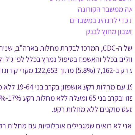
מערבי מציג את מסקנותיו של דוח חדש של ה-CDC, המרכז לבקרת מחלות בארה"ב, שניתח את מקרי הקורונה בארה"ב עד 28
י מחלות רקע. חשוב לציין שהנתונים
לפי הדוח, 18%-20% מהחולים בני 19-64 עם מחלות רקע אושפזו; בקרב בני 19-64 ללא מחלות רקע כ-6% אושפזו; בקרב בני 65
ומעלה עם מחלות רקע 42%-44% אושפזו ובקרב בני 65 ומעלה ללא מחלות רקע 17%-18% אושפזו. המסקנה היא שלצעירים
 אני מצפה שיגנו על הזקנים עם