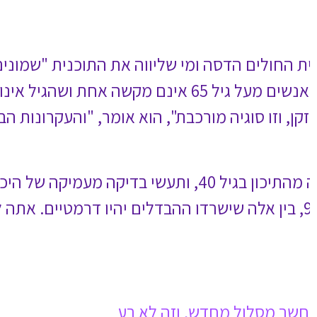
ד"ר יורם מערבי, מומחה בגריאטריה מבית החולים הדסה ומי שליווה את התוכנית "שמונים וארבע" בכאן 11, שהפגישה בין
אינם מקשה אחת ושהגיל אינו קריטריון מתאים למיון אנשים בסיכון.
בסיסיים אומרים שתהליך ההזדקנות
ותעשי בדיקה מעמיקה של היכולות שלהם, תראי שונות מסוימת אבל
לא קיצונית. אבל אם תקחי אותם בגיל 90, בין אלה שישרדו ההבדלים יהיו דרמטיים. אתה לא יכול להתייחס לאנשים בני 65