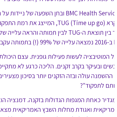
 ובחן השפעה של ניידות על תמותה בקרב מבוגרים, השתמשו
TUG ), המייצג את רמת התפקוד ויורד ככל שזקנים מרותקים
ומתניידים פחות. המחקר בדק את הקשר בין תוצאת ה-TUG לבין תמותה והראה עלייה של 79% בשיעור התמותה עם ירידה
 לצאת מהבית, לרדת במדרגות וללכת
מת. הרבה מאוד אנשים מאבדים
, מוסיף מערבי. "אם מדברים על
עוד אחד ממנבאי המוות הגדולים
 כל ירידה של חמש נקודות במבחן