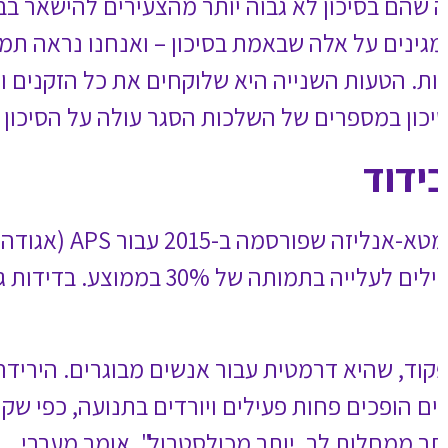
ים. כשאנחנו סוגרים זקנים בריאים
ה גבוהה בבתי אבות, כי לא בודקים
וגרים אותם. את מחיר הסגר אנשים
 הקורונה".
מטיות: לפי מטא-אנליזה שפורסמה ב-2015 עבור APS (אגודה למדעי הפסיכולוגיה), שלושה מדדים
ם לעלייה בתמותה של 30% בממוצע. בדידות גם מחמירה מחלות לב, במיוחד אצל
 בתפקוד נמדדת בין השאר במהירות
 בבידוד בבית. "ירידה תפקודית היא