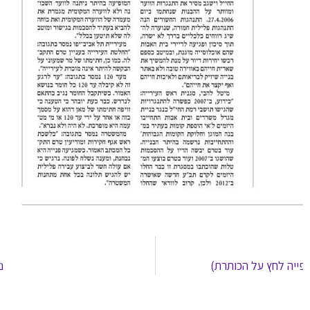
הבא
ול דיור מוגן ב"משען" (לצפייה לחץ על הכותרת)